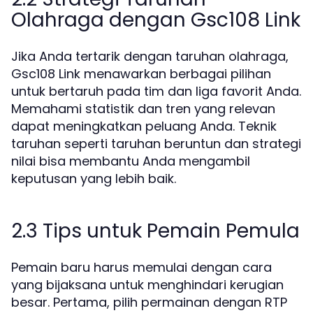
Olahraga dengan Gsc108 Link
Jika Anda tertarik dengan taruhan olahraga,
Gsc108 Link menawarkan berbagai pilihan
untuk bertaruh pada tim dan liga favorit Anda.
Memahami statistik dan tren yang relevan
dapat meningkatkan peluang Anda. Teknik
taruhan seperti taruhan beruntun dan strategi
nilai bisa membantu Anda mengambil
keputusan yang lebih baik.
2.3 Tips untuk Pemain Pemula
Pemain baru harus memulai dengan cara
yang bijaksana untuk menghindari kerugian
besar. Pertama, pilih permainan dengan RTP