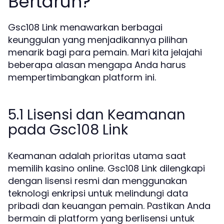
Bertaruh?
Gsc108 Link menawarkan berbagai
keunggulan yang menjadikannya pilihan
menarik bagi para pemain. Mari kita jelajahi
beberapa alasan mengapa Anda harus
mempertimbangkan platform ini.
5.1 Lisensi dan Keamanan
pada Gsc108 Link
Keamanan adalah prioritas utama saat
memilih kasino online. Gsc108 Link dilengkapi
dengan lisensi resmi dan menggunakan
teknologi enkripsi untuk melindungi data
pribadi dan keuangan pemain. Pastikan Anda
bermain di platform yang berlisensi untuk