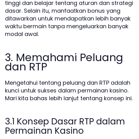
tinggi dan belajar tentang aturan dan strategi
dasar. Selain itu, manfaatkan bonus yang
ditawarkan untuk mendapatkan lebih banyak
waktu bermain tanpa mengeluarkan banyak
modal awal.
3. Memahami Peluang
dan RTP
Mengetahui tentang peluang dan RTP adalah
kunci untuk sukses dalam permainan kasino.
Mari kita bahas lebih lanjut tentang konsep ini.
3.1 Konsep Dasar RTP dalam
Permainan Kasino