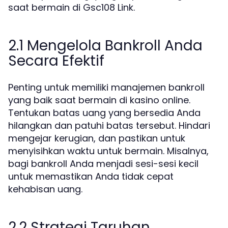
saat bermain di Gsc108 Link.
2.1 Mengelola Bankroll Anda
Secara Efektif
Penting untuk memiliki manajemen bankroll
yang baik saat bermain di kasino online.
Tentukan batas uang yang bersedia Anda
hilangkan dan patuhi batas tersebut. Hindari
mengejar kerugian, dan pastikan untuk
menyisihkan waktu untuk bermain. Misalnya,
bagi bankroll Anda menjadi sesi-sesi kecil
untuk memastikan Anda tidak cepat
kehabisan uang.
2.2 Strategi Taruhan