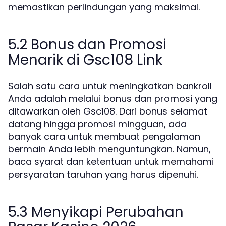
memastikan perlindungan yang maksimal.
5.2 Bonus dan Promosi
Menarik di Gsc108 Link
Salah satu cara untuk meningkatkan bankroll
Anda adalah melalui bonus dan promosi yang
ditawarkan oleh Gsc108. Dari bonus selamat
datang hingga promosi mingguan, ada
banyak cara untuk membuat pengalaman
bermain Anda lebih menguntungkan. Namun,
baca syarat dan ketentuan untuk memahami
persyaratan taruhan yang harus dipenuhi.
5.3 Menyikapi Perubahan