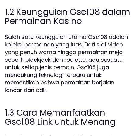
1.2 Keunggulan Gsc108 dalam
Permainan Kasino
Salah satu keunggulan utama Gsc108 adalah
koleksi permainan yang luas. Dari slot video
yang penuh warna hingga permainan meja
seperti blackjack dan roulette, ada sesuatu
untuk setiap jenis pemain. Gsc108 juga
mendukung teknologi terbaru untuk
memastikan bahwa permainan berjalan
lancar dan adil.
1.3 Cara Memanfaatkan
Gsc108 Link untuk Menang