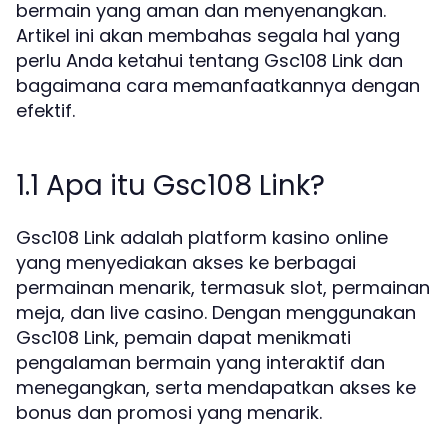
bermain yang aman dan menyenangkan.
Artikel ini akan membahas segala hal yang
perlu Anda ketahui tentang Gsc108 Link dan
bagaimana cara memanfaatkannya dengan
efektif.
1.1 Apa itu Gsc108 Link?
Gsc108 Link adalah platform kasino online
yang menyediakan akses ke berbagai
permainan menarik, termasuk slot, permainan
meja, dan live casino. Dengan menggunakan
Gsc108 Link, pemain dapat menikmati
pengalaman bermain yang interaktif dan
menegangkan, serta mendapatkan akses ke
bonus dan promosi yang menarik.