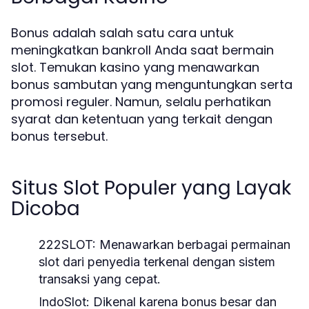
Bonus adalah salah satu cara untuk
meningkatkan bankroll Anda saat bermain
slot. Temukan kasino yang menawarkan
bonus sambutan yang menguntungkan serta
promosi reguler. Namun, selalu perhatikan
syarat dan ketentuan yang terkait dengan
bonus tersebut.
Situs Slot Populer yang Layak
Dicoba
222SLOT:
Menawarkan berbagai permainan
slot dari penyedia terkenal dengan sistem
transaksi yang cepat.
IndoSlot:
Dikenal karena bonus besar dan