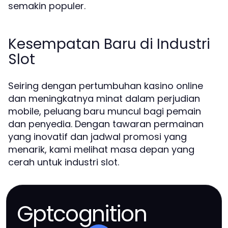
semakin populer.
Kesempatan Baru di Industri
Slot
Seiring dengan pertumbuhan kasino online
dan meningkatnya minat dalam perjudian
mobile, peluang baru muncul bagi pemain
dan penyedia. Dengan tawaran permainan
yang inovatif dan jadwal promosi yang
menarik, kami melihat masa depan yang
cerah untuk industri slot.
Gptcognition