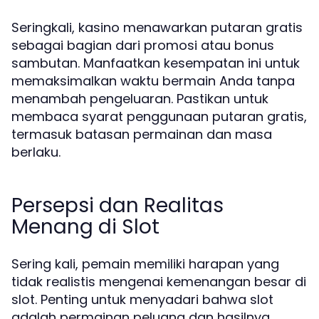
Seringkali, kasino menawarkan putaran gratis
sebagai bagian dari promosi atau bonus
sambutan. Manfaatkan kesempatan ini untuk
memaksimalkan waktu bermain Anda tanpa
menambah pengeluaran. Pastikan untuk
membaca syarat penggunaan putaran gratis,
termasuk batasan permainan dan masa
berlaku.
Persepsi dan Realitas
Menang di Slot
Sering kali, pemain memiliki harapan yang
tidak realistis mengenai kemenangan besar di
slot. Penting untuk menyadari bahwa slot
adalah permainan peluang dan hasilnya