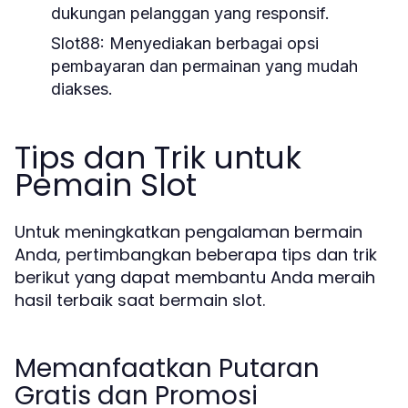
dukungan pelanggan yang responsif.
Slot88:
Menyediakan berbagai opsi
pembayaran dan permainan yang mudah
diakses.
Tips dan Trik untuk
Pemain Slot
Untuk meningkatkan pengalaman bermain
Anda, pertimbangkan beberapa tips dan trik
berikut yang dapat membantu Anda meraih
hasil terbaik saat bermain slot.
Memanfaatkan Putaran
Gratis dan Promosi