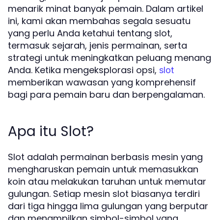
menarik minat banyak pemain. Dalam artikel
ini, kami akan membahas segala sesuatu
yang perlu Anda ketahui tentang slot,
termasuk sejarah, jenis permainan, serta
strategi untuk meningkatkan peluang menang
Anda. Ketika mengeksplorasi opsi,
slot
memberikan wawasan yang komprehensif
bagi para pemain baru dan berpengalaman.
Apa itu Slot?
Slot adalah permainan berbasis mesin yang
mengharuskan pemain untuk memasukkan
koin atau melakukan taruhan untuk memutar
gulungan. Setiap mesin slot biasanya terdiri
dari tiga hingga lima gulungan yang berputar
dan menampilkan simbol-simbol yang