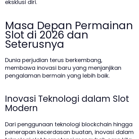
eksklusi diri.
Masa Depan Permainan
Slot di 2026 dan
Seterusnya
Dunia perjudian terus berkembang,
membawa inovasi baru yang menjanjikan
pengalaman bermain yang lebih baik.
Inovasi Teknologi dalam Slot
Modern
Dari penggunaan teknologi blockchain hingga
penerapan kecerdasan buatan, inovasi dalam